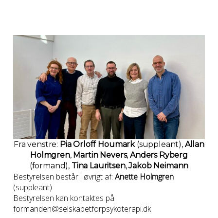
Fra venstre:
Pia Orloff Houmark
(suppleant),
Allan
Holmgren
,
Martin Nevers
,
Anders Ryberg
(formand),
Tina Lauritsen
,
Jakob Neimann
Bestyrelsen består i øvrigt af:
Anette Holmgren
(suppleant)
Bestyrelsen kan kontaktes på
formanden@selskabetforpsykoterapi.dk