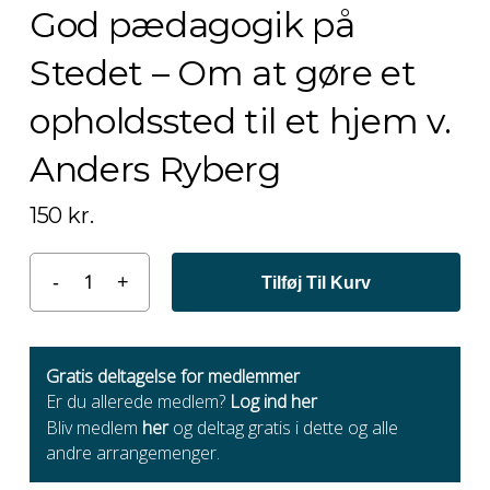
God pædagogik på
Stedet – Om at gøre et
opholdssted til et hjem v.
Anders Ryberg
150
kr.
Tilføj Til Kurv
Gratis deltagelse for medlemmer
Er du allerede medlem?
Log ind her
Bliv medlem
her
og deltag gratis i dette og alle
andre arrangemenger.