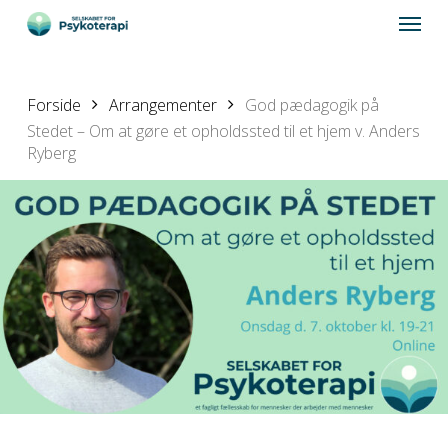
Skip
Menu
to
main
content
Forside
Arrangementer
God pædagogik på
Stedet – Om at gøre et opholdssted til et hjem v. Anders
Ryberg