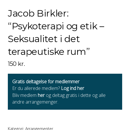
Jacob Birkler:
“Psykoterapi og etik –
Seksualitet i det
terapeutiske rum”
150
kr.
Gratis deltagelse for medlemmer
Er du allerede medlem?
Log ind her
Bliv medlem
her
og deltag gratis i dette og alle
andre arrangemenger.
Kategori:
Arrangementer