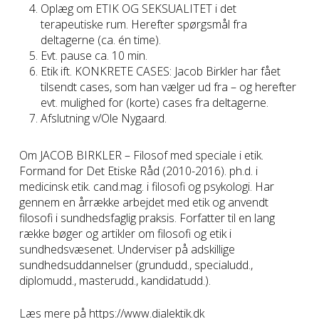
Oplæg om ETIK OG SEKSUALITET i det
terapeutiske rum. Herefter spørgsmål fra
deltagerne (ca. én time).
Evt. pause ca. 10 min.
Etik ift. KONKRETE CASES: Jacob Birkler har fået
tilsendt cases, som han vælger ud fra – og herefter
evt. mulighed for (korte) cases fra deltagerne.
Afslutning v/Ole Nygaard.
Om JACOB BIRKLER – Filosof med speciale i etik.
Formand for Det Etiske Råd (2010-2016). ph.d. i
medicinsk etik. cand.mag. i filosofi og psykologi. Har
gennem en årrække arbejdet med etik og anvendt
filosofi i sundhedsfaglig praksis. Forfatter til en lang
række bøger og artikler om filosofi og etik i
sundhedsvæsenet. Underviser på adskillige
sundhedsuddannelser (grundudd., specialudd.,
diplomudd., masterudd., kandidatudd.).
Læs mere på https://www.dialektik.dk