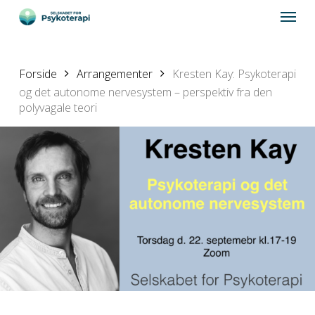
Skip
Menu
to
main
content
Forside
Arrangementer
Kresten Kay: Psykoterapi
og det autonome nervesystem – perspektiv fra den
polyvagale teori