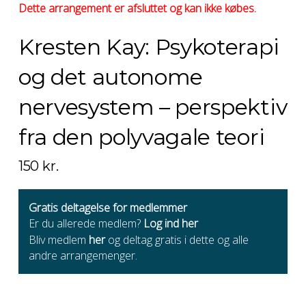
Dette arrangement er afsluttet og kan ikke købes.
Kresten Kay: Psykoterapi
og det autonome
nervesystem – perspektiv
fra den polyvagale teori
150
kr.
Gratis deltagelse for medlemmer
Er du allerede medlem?
Log ind her
Bliv medlem
her
og deltag gratis i dette og alle
andre arrangemenger.