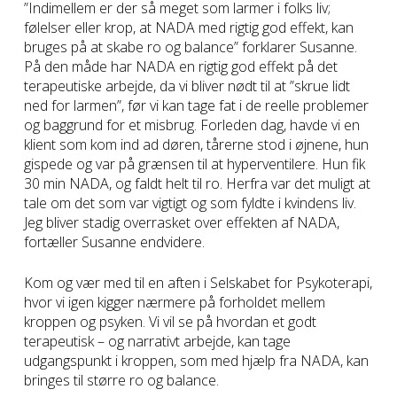
”Indimellem er der så meget som larmer i folks liv;
følelser eller krop, at NADA med rigtig god effekt, kan
bruges på at skabe ro og balance” forklarer Susanne.
På den måde har NADA en rigtig god effekt på det
terapeutiske arbejde, da vi bliver nødt til at ”skrue lidt
ned for larmen”, før vi kan tage fat i de reelle problemer
og baggrund for et misbrug. Forleden dag, havde vi en
klient som kom ind ad døren, tårerne stod i øjnene, hun
gispede og var på grænsen til at hyperventilere. Hun fik
30 min NADA, og faldt helt til ro. Herfra var det muligt at
tale om det som var vigtigt og som fyldte i kvindens liv.
Jeg bliver stadig overrasket over effekten af NADA,
fortæller Susanne endvidere.
Kom og vær med til en aften i Selskabet for Psykoterapi,
hvor vi igen kigger nærmere på forholdet mellem
kroppen og psyken. Vi vil se på hvordan et godt
terapeutisk – og narrativt arbejde, kan tage
udgangspunkt i kroppen, som med hjælp fra NADA, kan
bringes til større ro og balance.