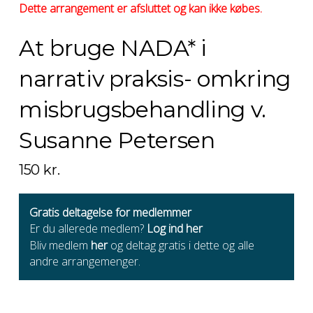
Dette arrangement er afsluttet og kan ikke købes.
At bruge NADA* i
narrativ praksis- omkring
misbrugsbehandling v.
Susanne Petersen
150
kr.
Gratis deltagelse for medlemmer
Er du allerede medlem?
Log ind her
Bliv medlem
her
og deltag gratis i dette og alle
andre arrangemenger.