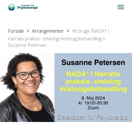
Skip
Menu
to
main
content
Forside
Arrangementer
At bruge NADA* i
narrativ praksis- omkring misbrugsbehandling v.
Susanne Petersen