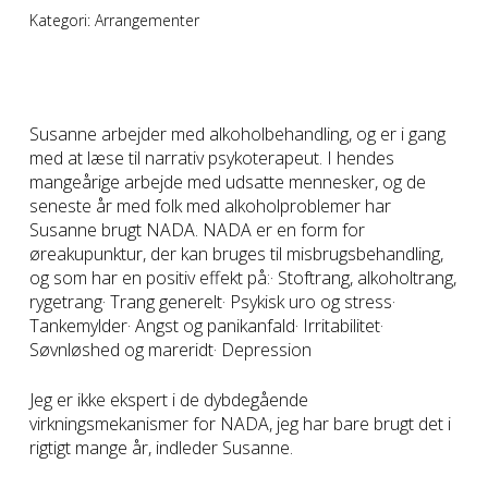
Kategori:
Arrangementer
Susanne arbejder med alkoholbehandling, og er i gang
med at læse til narrativ psykoterapeut. I hendes
mangeårige arbejde med udsatte mennesker, og de
seneste år med folk med alkoholproblemer har
Susanne brugt NADA. NADA er en form for
øreakupunktur, der kan bruges til misbrugsbehandling,
og som har en positiv effekt på:· Stoftrang, alkoholtrang,
rygetrang· Trang generelt· Psykisk uro og stress·
Tankemylder· Angst og panikanfald· Irritabilitet·
Søvnløshed og mareridt· Depression
Jeg er ikke ekspert i de dybdegående
virkningsmekanismer for NADA, jeg har bare brugt det i
rigtigt mange år, indleder Susanne.